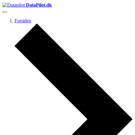
DataPilot.dk
Forsiden