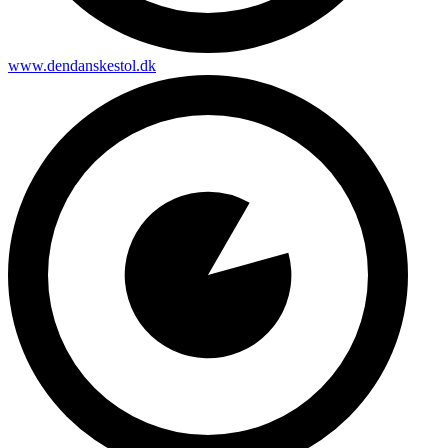
www.dendanskestol.dk