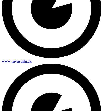
www.fuyusushi.dk