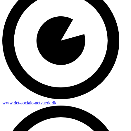
www.det-sociale-netvaerk.dk