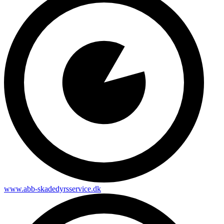
www.abb-skadedyrsservice.dk