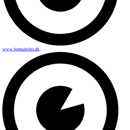
www.betinahelm.dk