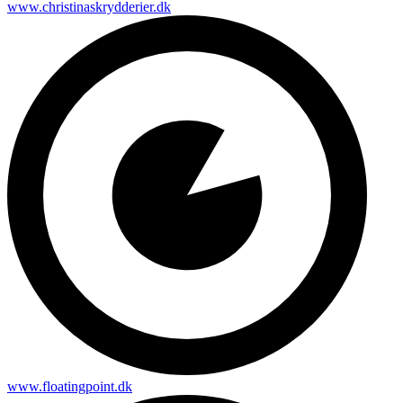
www.christinaskrydderier.dk
www.floatingpoint.dk