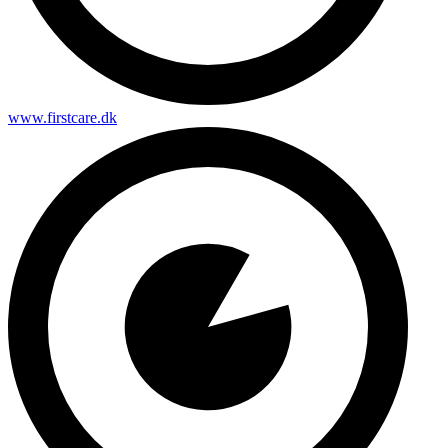
www.firstcare.dk