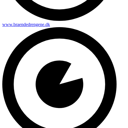
www.braendedrengene.dk