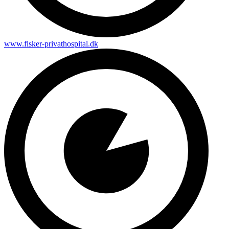
www.fisker-privathospital.dk