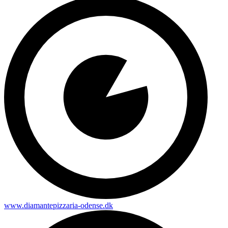
www.diamantepizzaria-odense.dk