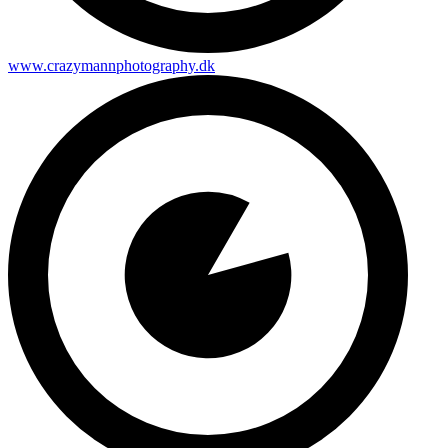
www.crazymannphotography.dk