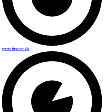
www.firstcare.dk