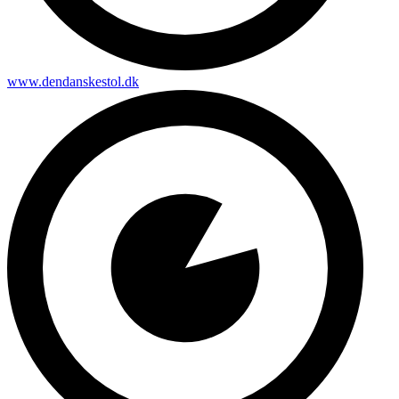
www.dendanskestol.dk