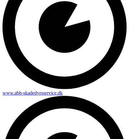
www.abb-skadedyrsservice.dk