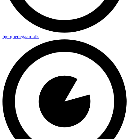
bjerghedegaard.dk