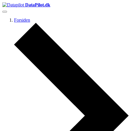
DataPilot.dk
Forsiden