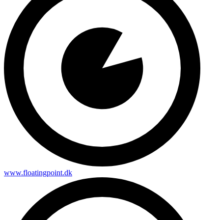
www.floatingpoint.dk