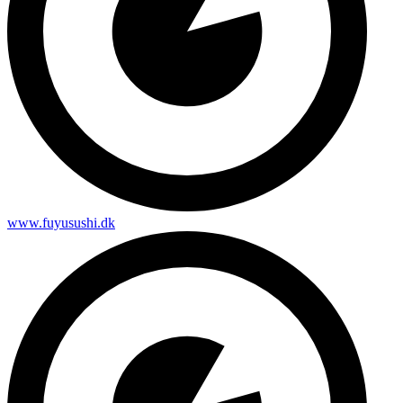
www.fuyusushi.dk