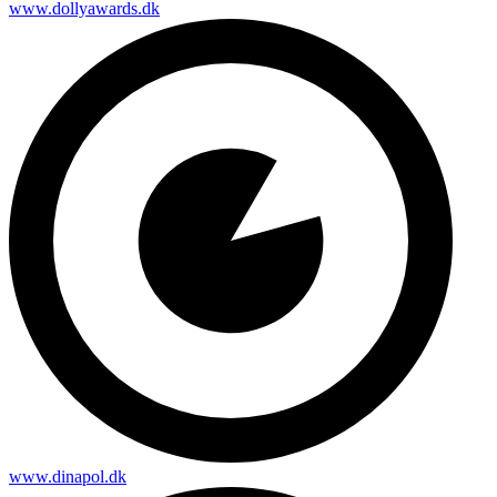
www.dollyawards.dk
www.dinapol.dk