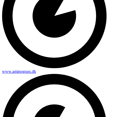
www.aminograss.dk