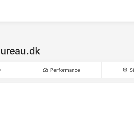
ureau.dk
O
Performance
S